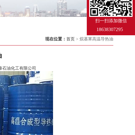
扫一扫添加微信
18638307295
现在位置：
首页
> 烷基苯高温导热油
油
泰石油化工有限公司