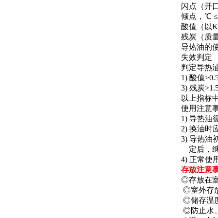
闪点（开口），
倾点，℃ ≤-9
酸值（以KOH
残炭（质量分数
导热油的使
失效判定
判定导热
1) 酸值
3) 残
以上指标
使用注意
1) 导热
2) 换油
3) 导热
定后，继
4) 正常
存放注意
◎存放在
◎室外存
◎储存温度
◎防止水