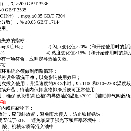
℃ ≥200 GB/T 3536
 GB/T 3535
计），mg/g ≤0.05 GB/T 7304
），% ≤0.05 GB/T 17144
用_
油失效的指标：
>0.5mgK〇H/g; 2) 闪点变化值>20%（和开始使用时的新
炭>1.5%; 4) 粘度变化值>15%（和开始使用时的新油
中有一项符合，应判定导热油失效。
事项
油循环系统必须做到闭路循环；
时应将设备清洗干净，以免影响使用效果；
油初次投入使用，升温速度约20C/小时，95-110C和210~230
续升温，待油内低挥发物排净后便可正常使用；
使用，确保膨胀槽(高位槽)内导热油的温度≤70°C 【辅助排气阀必
事项
室内或遮蔽物下；
放时，应倾斜放置，避免雨水侵入，防止铁桶锈蚀；
应低于601C，避免暴露于强光下和严寒环境中；
、酸、机械杂质等混入油中