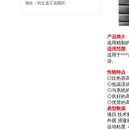
地址：封丘县工业园区
产品简介
选用精制
适用范围
适用于**
业。
性能特点
◎比热容
◎低温流
◎与系统
◎良好的
◎优异的
典型数据
项目 技术
外观 清澈
运动粘度（40