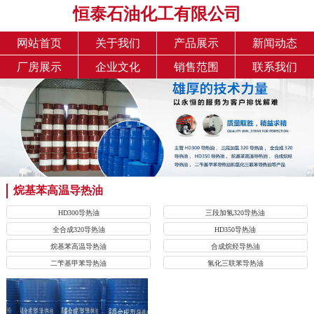
恒泰石油化工有限公司
网站首页
关于我们
产品展示
新闻动态
厂房展示
企业文化
销售范围
联系我们
烷基苯高温导热油
HD300导热油
三段加氢320导热油
全合成320导热油
HD350导热油
烷基苯高温导热油
合成烷烃导热油
二苄基甲苯导热油
氢化三联苯导热油